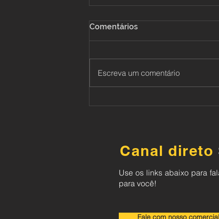
Comentários
Escreva um comentário
Aplicação em vias
aeroportuárias
Canal direto
Use os links abaixo para f
para você!
Fale com nosso comercial