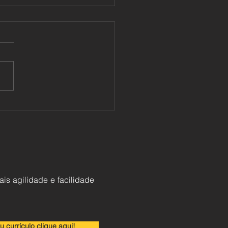
cação de tinta
omponente
ais agilidade e facilidade
u currículo clique aqui!