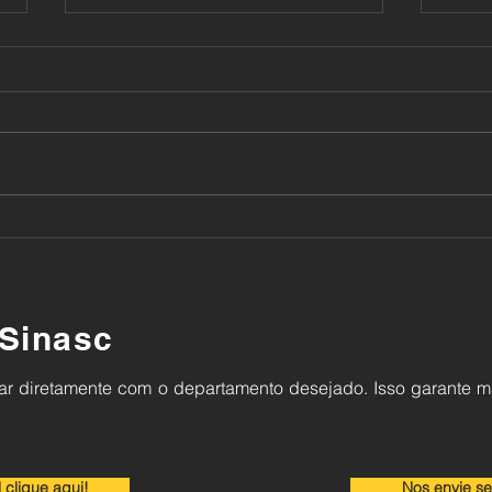
Aplicação de tinta a base de
Apli
solvente
bic
Sinasc
alar diretamente com o departamento desejado.
Isso garante m
 clique aqui!
Nos envie se